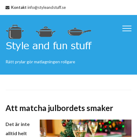
Kontakt
info@styleandstuff.se
Rätt prylar gör matlagningen roligare
Att matcha julbordets smaker
Det är inte
alltid helt