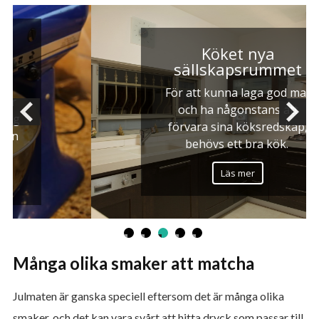
Köket nya
sällskapsrummet
För att kunna laga god mat
och ha någonstans att
förvara sina köksredskap,
behövs ett bra kök.
Läs mer
Många olika smaker att matcha
Julmaten är ganska speciell eftersom det är många olika
smaker, och det kan vara svårt att hitta dryck som passar till