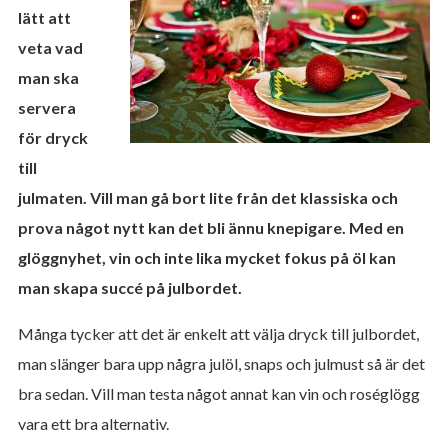
lätt att
veta vad
man ska
servera
för dryck
till
julmaten. Vill man gå bort lite från det klassiska och
prova något nytt kan det bli ännu knepigare. Med en
glöggnyhet, vin och inte lika mycket fokus på öl kan
man skapa succé på julbordet.
Många tycker att det är enkelt att välja dryck till julbordet,
man slänger bara upp några julöl, snaps och julmust så är det
bra sedan. Vill man testa något annat kan vin och roséglögg
vara ett bra alternativ.