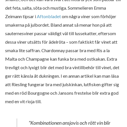
det feta, salta, söta och mustiga. Sommelieren Emma
Zeimann tipsar i
Aftonbladet
om några viner som förhöjer
smakerna på julbordet. Bland annat så menar hon på att
sauternesviner passar väldigt väl till lussekatter, eftersom
dessa viner utsätts för ädelröta – som faktiskt får vinet att
smaka lite saffran. Chardonnay passar bra med Ris a la
Malta och Champagne kan funka bra med ostkakan. Extra
trevligt och lyxigt blir det med bra vintillbehör till vinet, det
ger rätt känsla åt dukningen. I en annan artikel kan man läsa
att Riesling fungerar bra med julskinkan, lutfisken gifter sig
med en röd Bourgogne och Jansons frestelse blir extra god
med en vit rioja till.
”Kombinationen ansjovis och rött vin blir