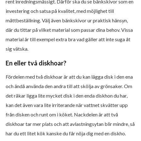
rent inredningsmässigt. Därför ska du se bänkskivor som en
investering och satsa på kvalitet, med möjlighet till
måttbeställning. Välj även bänkskivor ur praktisk hänsyn,
där du tittar på vilket material som passar dina behov. Vissa
material är till exempel extra bra vad gäller att inte suga åt
sig vätska.
En eller två diskhoar?
Fördelen med två diskhoar är att du kan lägga disk i den ena
och ändå använda den andra till att skölja av grönsaker. Om
det råkar ligga lite mycket disk i den enda diskhon du har,
kan det även vara lite irriterande när vattnet skvätter upp
från disken och runt om i köket. Nackdelen är att två
diskhoar tar mer plats och att avlastningsytan blir mindre, så
har du ett litet kök kanske du får nöja dig med en diskho.