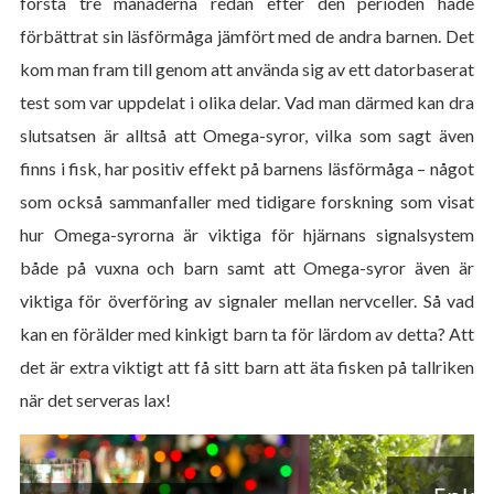
första tre månaderna redan efter den perioden hade
förbättrat sin läsförmåga jämfört med de andra barnen. Det
kom man fram till genom att använda sig av ett datorbaserat
test som var uppdelat i olika delar. Vad man därmed kan dra
slutsatsen är alltså att Omega-syror, vilka som sagt även
finns i fisk, har positiv effekt på barnens läsförmåga – något
som också sammanfaller med tidigare forskning som visat
hur Omega-syrorna är viktiga för hjärnans signalsystem
både på vuxna och barn samt att Omega-syror även är
viktiga för överföring av signaler mellan nervceller. Så vad
kan en förälder med kinkigt barn ta för lärdom av detta? Att
det är extra viktigt att få sitt barn att äta fisken på tallriken
när det serveras lax!