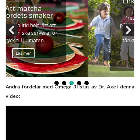
Enkelt att planera
barnkalas
Pressen kring att ha ett
påkostat och pampigt kalas
har med åren växt, men vi
tänkte nu gå emot denna
trend.
Läs mer
Andra fördelar med Omega 3 listas av Dr. Axe i denna
video: