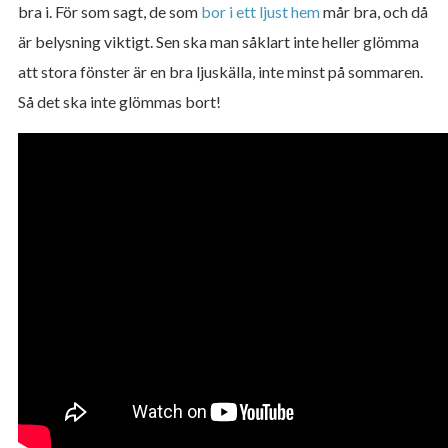
bra i. För som sagt, de som
bor i ett ljust hem
mår bra, och då
är belysning viktigt. Sen ska man såklart inte heller glömma
att stora fönster är en bra ljuskälla, inte minst på sommaren.
Så det ska inte glömmas bort!